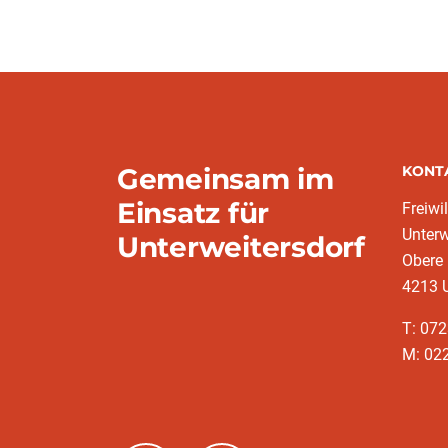
Gemeinsam im
KONT
Einsatz für
Freiwi
Unterw
Unterweitersdorf
Obere 
4213 U
T: 07
M: 022