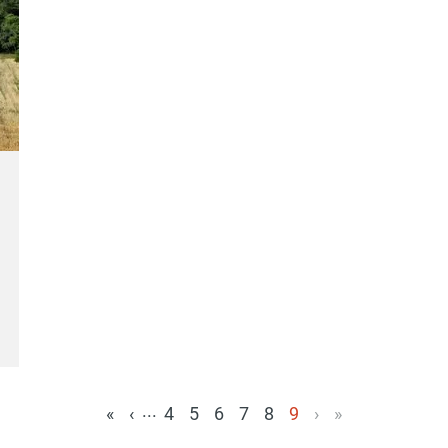
...
«
‹
4
5
6
7
8
9
›
»
(aktuell)